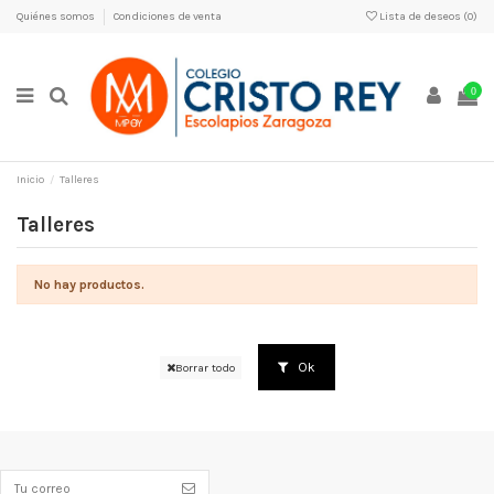
Quiénes somos
Condiciones de venta
Lista de deseos (
0
)
0
Inicio
Talleres
Talleres
No hay productos.
Ok
Borrar todo